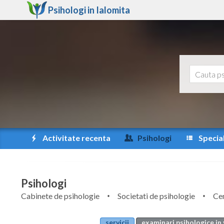
Psihologi in
Ialomita
Activitate recenta
Psihologi
Special
Psihologi
Cabinete de psihologie
Societati de psihologie
Cen
servicii
examinari psihologice in 