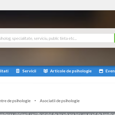
itati
Servicii
Articole
de psihologie
Even
tre de psihologie
Asociatii de psihologie
vederea obtinerii certificatului de incadrare intr-un grad de handicap