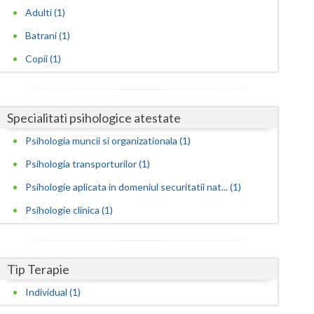
Harghita
Adulti (1)
Hunedoara
Batrani (1)
Ialomita
Copii (1)
Iasi
Ilfov
Specialitati psihologice atestate
Psihologia muncii si organizationala (1)
Maramures
Psihologia transporturilor (1)
Mehedinti
Psihologie aplicata in domeniul securitatii nat... (1)
Mures
Psihologie clinica (1)
Neamt
Olt
Tip Terapie
Prahova
Individual (1)
Salaj