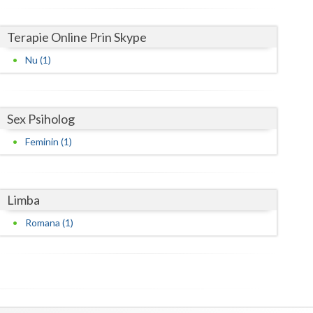
Satu-Mare
Terapie Online Prin Skype
Sibiu
Nu (1)
Suceava
Teleorman
Sex Psiholog
Timis
Feminin (1)
Tulcea
Valcea
Limba
Vaslui
Romana (1)
Vrancea