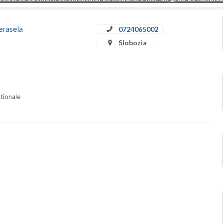
erasela
0724065002
Slobozia
ationale