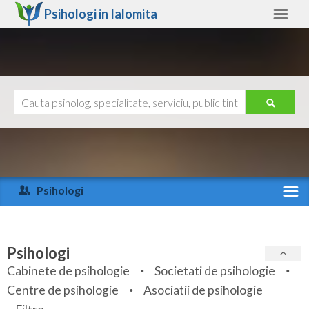
Psihologi in
Ialomita
Ialomita
Alte judete
Ajutor
Contact
Alba
Arad
Psihologi
Arges
Activitate recenta
Bacau
Specialitati
Psihologi
Bihor
Cabinete de psihologie
Societati de psihologie
Servicii
Centre de psihologie
Asociatii de psihologie
Bistrita-Nasaud
Articole