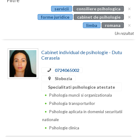
Filtre
Botosani
servicii
consiliere psihologica
Evenimente
Braila
forme juridice
cabinet de psihologie
Cabinet
limba
romana
Brasov
Un rezultat
Membri
Bucuresti
Cabinet individual de psihologie - Dutu
Buzau
Cerasela
Calarasi
0724065002
Caras-Severin
Slobozia
Specialitati psihologice atestate
Cluj
Psihologia muncii si organizationala
Constanta
Psihologia transporturilor
Psihologie aplicata in domeniul securitatii
Covasna
nationale
Dambovita
Psihologie clinica