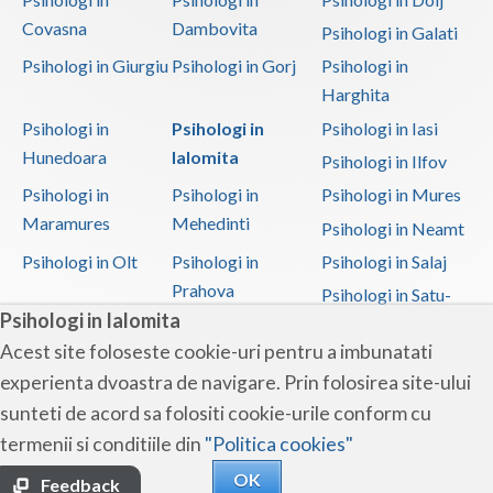
Covasna
Dambovita
Psihologi in Galati
Psihologi in Giurgiu
Psihologi in Gorj
Psihologi in
Harghita
Psihologi in
Psihologi in
Psihologi in Iasi
Hunedoara
Ialomita
Psihologi in Ilfov
Psihologi in
Psihologi in
Psihologi in Mures
Maramures
Mehedinti
Psihologi in Neamt
Psihologi in Olt
Psihologi in
Psihologi in Salaj
Prahova
Psihologi in Satu-
Psihologi in Ialomita
Mare
Acest site foloseste cookie-uri pentru a imbunatati
Psihologi in Sibiu
Psihologi in
Psihologi in
experienta dvoastra de navigare. Prin folosirea site-ului
Suceava
Teleorman
sunteti de acord sa folositi cookie-urile conform cu
Psihologi in Timis
Psihologi in Tulcea
Psihologi in Valcea
termenii si conditiile din
"Politica cookies"
Psihologi in Vaslui
Psihologi in
OK
Vrancea
Feedback