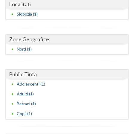
Dolj
Localitati
Galati
Slobozia (1)
Giurgiu
Gorj
Zone Geografice
Nord (1)
Harghita
Hunedoara
Ialomita
Public Tinta
Adolescenti (1)
Iasi
Adulti (1)
Ilfov
Batrani (1)
Maramures
Copii (1)
Mehedinti
Mures