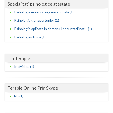
Specialitati psihologice atestate
Neamt
Psihologia muncii si organizationala (1)
Olt
Psihologia transporturilor (1)
Psihologie aplicata in domeniul securitatii nat... (1)
Prahova
Psihologie clinica (1)
Salaj
Satu-Mare
Tip Terapie
Sibiu
Individual (1)
Suceava
Teleorman
Terapie Online Prin Skype
Timis
Nu (1)
Tulcea
Valcea