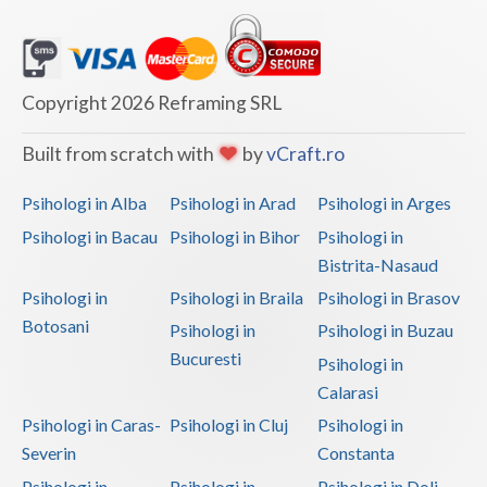
Copyright 2026 Reframing SRL
Built from scratch with
by
vCraft.ro
Psihologi in Alba
Psihologi in Arad
Psihologi in Arges
Psihologi in Bacau
Psihologi in Bihor
Psihologi in
Bistrita-Nasaud
Psihologi in
Psihologi in Braila
Psihologi in Brasov
Botosani
Psihologi in
Psihologi in Buzau
Bucuresti
Psihologi in
Calarasi
Psihologi in Caras-
Psihologi in Cluj
Psihologi in
Severin
Constanta
Psihologi in
Psihologi in
Psihologi in Dolj