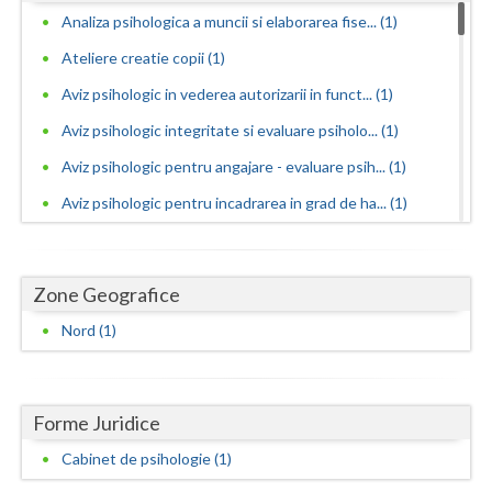
Dolj
Analiza psihologica a muncii si elaborarea fise... (1)
Galati
Ateliere creatie copii (1)
Giurgiu
Aviz psihologic in vederea autorizarii in funct... (1)
Aviz psihologic integritate si evaluare psiholo... (1)
Gorj
Aviz psihologic pentru angajare - evaluare psih... (1)
Harghita
Aviz psihologic pentru incadrarea in grad de ha... (1)
Hunedoara
Aviz psihologic pentru liceu - evaluare psiholo... (1)
Ialomita
Aviz psihologic pentru mentinerea in functie - ... (1)
Zone Geografice
Aviz psihologic pentru obtinere permis portarma... (1)
Iasi
Nord (1)
Aviz psihologic pentru obtinerea permisului de ... (1)
Ilfov
Aviz psihologic pentru scoala - evaluare psihol... (1)
Maramures
Forme Juridice
Aviz psihologic si evaluare clinica la cerere c... (1)
Mehedinti
Avize psihologice necesare la angajare si menti... (1)
Cabinet de psihologie (1)
Mures