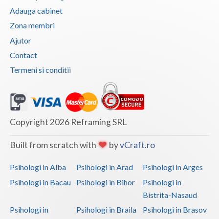
Adauga cabinet
Psihoterapie suportiva (1)
Zona membri
Psihoterapie, asistenta si consultanta psihologica (1)
Ajutor
Terapie suportiva pentru persoane dependente de...
Contact
(1)
Termeni si conditii
Terapie suportiva pentru persoanele care sufera... (1)
Terapii de scurta durata (1)
Copyright 2026 Reframing SRL
Built from scratch with
by
vCraft.ro
Psihologi in Alba
Psihologi in Arad
Psihologi in Arges
Psihologi in Bacau
Psihologi in Bihor
Psihologi in
Bistrita-Nasaud
Psihologi in
Psihologi in Braila
Psihologi in Brasov