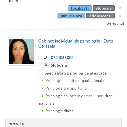
Filtre
Botosani
localitati
slobozia
Evenimente
Braila
public tinta
adolescenti
Cabinet
Un rezultat
Brasov
Membri
Bucuresti
Cabinet individual de psihologie - Dutu
Cerasela
Buzau
0724065002
Calarasi
Slobozia
Caras-Severin
Specialitati psihologice atestate
Psihologia muncii si organizationala
Cluj
Psihologia transporturilor
Constanta
Psihologie aplicata in domeniul securitatii
nationale
Covasna
Psihologie clinica
Dambovita
Servicii