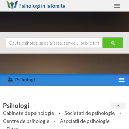
Psihologi in
Ialomita
Ialomita
Alte judete
Ajutor
Contact
Alba
Arad
Psihologi
Arges
Activitate recenta
Bacau
Specialitati
Psihologi
Bihor
Cabinete de psihologie
Societati de psihologie
Servicii
Centre de psihologie
Asociatii de psihologie
Bistrita-Nasaud
Articole