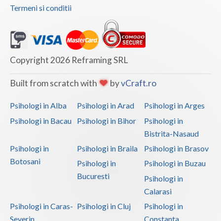
Termeni si conditii
Copyright 2026 Reframing SRL
Built from scratch with
by
vCraft.ro
Psihologi in Alba
Psihologi in Arad
Psihologi in Arges
Psihologi in Bacau
Psihologi in Bihor
Psihologi in
Bistrita-Nasaud
Psihologi in
Psihologi in Braila
Psihologi in Brasov
Botosani
Psihologi in
Psihologi in Buzau
Bucuresti
Psihologi in
Calarasi
Psihologi in Caras-
Psihologi in Cluj
Psihologi in
Severin
Constanta