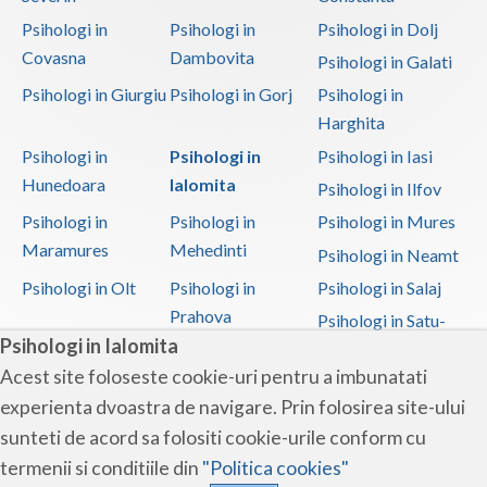
Psihologi in
Psihologi in
Psihologi in Dolj
Covasna
Dambovita
Psihologi in Galati
Psihologi in Giurgiu
Psihologi in Gorj
Psihologi in
Harghita
Psihologi in
Psihologi in
Psihologi in Iasi
Hunedoara
Ialomita
Psihologi in Ilfov
Psihologi in
Psihologi in
Psihologi in Mures
Maramures
Mehedinti
Psihologi in Neamt
Psihologi in Olt
Psihologi in
Psihologi in Salaj
Prahova
Psihologi in Satu-
Psihologi in Ialomita
Mare
Acest site foloseste cookie-uri pentru a imbunatati
Psihologi in Sibiu
Psihologi in
Psihologi in
experienta dvoastra de navigare. Prin folosirea site-ului
Suceava
Teleorman
sunteti de acord sa folositi cookie-urile conform cu
Psihologi in Timis
Psihologi in Tulcea
Psihologi in Valcea
termenii si conditiile din
"Politica cookies"
Psihologi in Vaslui
Psihologi in