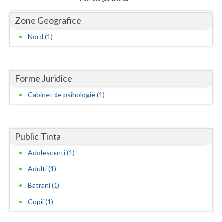
Dolj
Zone Geografice
Galati
Nord (1)
Giurgiu
Gorj
Forme Juridice
Harghita
Cabinet de psihologie (1)
Hunedoara
Ialomita
Public Tinta
Iasi
Adolescenti (1)
Ilfov
Adulti (1)
Maramures
Batrani (1)
Mehedinti
Copii (1)
Mures