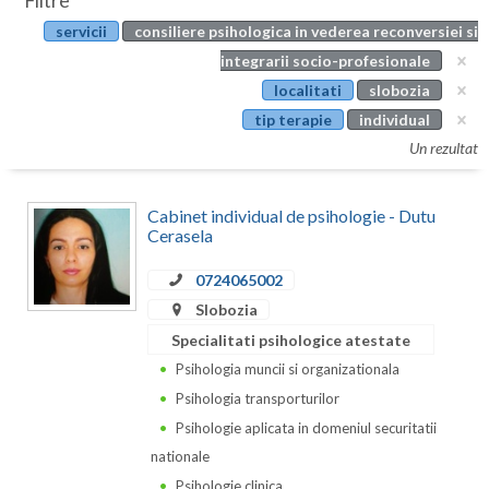
Filtre
Botosani
servicii
consiliere psihologica in vederea reconversiei si
Evenimente
Braila
integrarii socio-profesionale
Cabinet
localitati
slobozia
Brasov
tip terapie
individual
Membri
Bucuresti
Un rezultat
Buzau
Cabinet individual de psihologie - Dutu
Calarasi
Cerasela
Caras-Severin
0724065002
Slobozia
Cluj
Specialitati psihologice atestate
Constanta
Psihologia muncii si organizationala
Psihologia transporturilor
Covasna
Psihologie aplicata in domeniul securitatii
Dambovita
nationale
Psihologie clinica