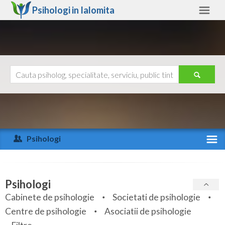
Psihologi in
Ialomita
Ialomita
Alte judete
Ajutor
Contact
Alba
Arad
Psihologi
Arges
Activitate recenta
Bacau
Specialitati
Psihologi
Bihor
Cabinete de psihologie
Societati de psihologie
Servicii
Centre de psihologie
Asociatii de psihologie
Bistrita-Nasaud
Articole