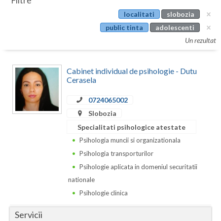
Filtre
Botosani
localitati
slobozia
Evenimente
Braila
public tinta
adolescenti
Cabinet
Un rezultat
Brasov
Membri
Bucuresti
Cabinet individual de psihologie - Dutu
Cerasela
Buzau
0724065002
Calarasi
Slobozia
Caras-Severin
Specialitati psihologice atestate
Psihologia muncii si organizationala
Cluj
Psihologia transporturilor
Constanta
Psihologie aplicata in domeniul securitatii
nationale
Covasna
Psihologie clinica
Dambovita
Servicii