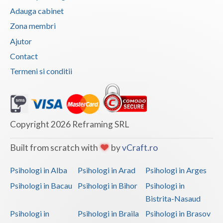
Adauga cabinet
Psihoterapie suportiva (1)
Zona membri
Psihoterapie, asistenta si consultanta psihologica (1)
Ajutor
Terapie suportiva pentru persoane dependente de...
Contact
(1)
Termeni si conditii
Terapie suportiva pentru persoanele care sufera... (1)
Terapii de scurta durata (1)
Copyright 2026 Reframing SRL
Built from scratch with
by
vCraft.ro
Psihologi in Alba
Psihologi in Arad
Psihologi in Arges
Psihologi in Bacau
Psihologi in Bihor
Psihologi in
Bistrita-Nasaud
Psihologi in
Psihologi in Braila
Psihologi in Brasov