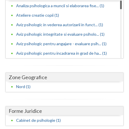
Dolj
Analiza psihologica a muncii si elaborarea fise... (1)
Galati
Ateliere creatie copii (1)
Giurgiu
Aviz psihologic in vederea autorizarii in funct... (1)
Aviz psihologic integritate si evaluare psiholo... (1)
Gorj
Aviz psihologic pentru angajare - evaluare psih... (1)
Harghita
Aviz psihologic pentru incadrarea in grad de ha... (1)
Hunedoara
Aviz psihologic pentru liceu - evaluare psiholo... (1)
Ialomita
Aviz psihologic pentru mentinerea in functie - ... (1)
Zone Geografice
Aviz psihologic pentru obtinere permis portarma... (1)
Iasi
Nord (1)
Aviz psihologic pentru obtinerea permisului de ... (1)
Ilfov
Aviz psihologic pentru scoala - evaluare psihol... (1)
Maramures
Forme Juridice
Aviz psihologic si evaluare clinica la cerere c... (1)
Mehedinti
Avize psihologice necesare la angajare si menti... (1)
Cabinet de psihologie (1)
Mures