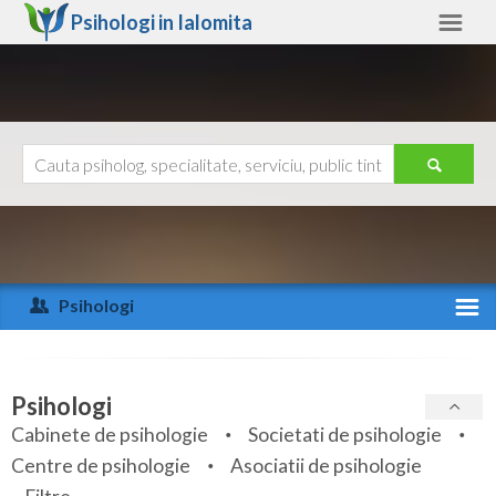
Psihologi in
Ialomita
Ialomita
Alte judete
Ajutor
Contact
Alba
Arad
Psihologi
Arges
Activitate recenta
Bacau
Specialitati
Psihologi
Bihor
Cabinete de psihologie
Societati de psihologie
Servicii
Centre de psihologie
Asociatii de psihologie
Bistrita-Nasaud
Articole