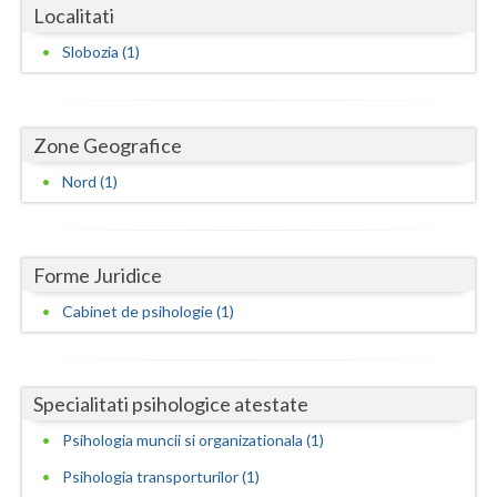
Dolj
Localitati
Galati
Slobozia (1)
Giurgiu
Gorj
Zone Geografice
Nord (1)
Harghita
Hunedoara
Ialomita
Forme Juridice
Cabinet de psihologie (1)
Iasi
Ilfov
Specialitati psihologice atestate
Maramures
Psihologia muncii si organizationala (1)
Mehedinti
Psihologia transporturilor (1)
Mures