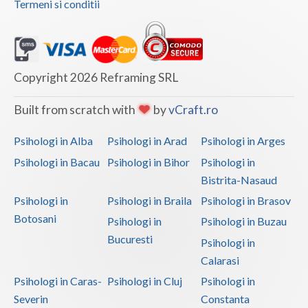
Termeni si conditii
Copyright 2026 Reframing SRL
Built from scratch with
by
vCraft.ro
Psihologi in Alba
Psihologi in Arad
Psihologi in Arges
Psihologi in Bacau
Psihologi in Bihor
Psihologi in
Bistrita-Nasaud
Psihologi in
Psihologi in Braila
Psihologi in Brasov
Botosani
Psihologi in
Psihologi in Buzau
Bucuresti
Psihologi in
Calarasi
Psihologi in Caras-
Psihologi in Cluj
Psihologi in
Severin
Constanta