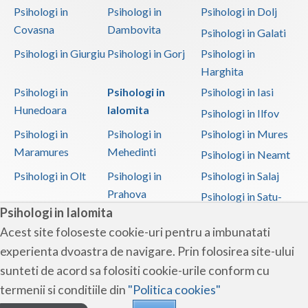
Psihologi in
Psihologi in
Psihologi in Dolj
Covasna
Dambovita
Psihologi in Galati
Psihologi in Giurgiu
Psihologi in Gorj
Psihologi in
Harghita
Psihologi in
Psihologi in
Psihologi in Iasi
Hunedoara
Ialomita
Psihologi in Ilfov
Psihologi in
Psihologi in
Psihologi in Mures
Maramures
Mehedinti
Psihologi in Neamt
Psihologi in Olt
Psihologi in
Psihologi in Salaj
Prahova
Psihologi in Satu-
Psihologi in Ialomita
Mare
Acest site foloseste cookie-uri pentru a imbunatati
Psihologi in Sibiu
Psihologi in
Psihologi in
experienta dvoastra de navigare. Prin folosirea site-ului
Suceava
Teleorman
sunteti de acord sa folositi cookie-urile conform cu
Psihologi in Timis
Psihologi in Tulcea
Psihologi in Valcea
termenii si conditiile din
"Politica cookies"
Psihologi in Vaslui
Psihologi in