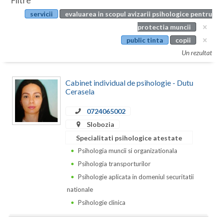
Filtre
Botosani
servicii
evaluarea in scopul avizarii psihologice pentru
Evenimente
Braila
protectia muncii
Cabinet
public tinta
copii
Brasov
Un rezultat
Membri
Bucuresti
Cabinet individual de psihologie - Dutu
Buzau
Cerasela
Calarasi
0724065002
Caras-Severin
Slobozia
Specialitati psihologice atestate
Cluj
Psihologia muncii si organizationala
Constanta
Psihologia transporturilor
Psihologie aplicata in domeniul securitatii
Covasna
nationale
Dambovita
Psihologie clinica