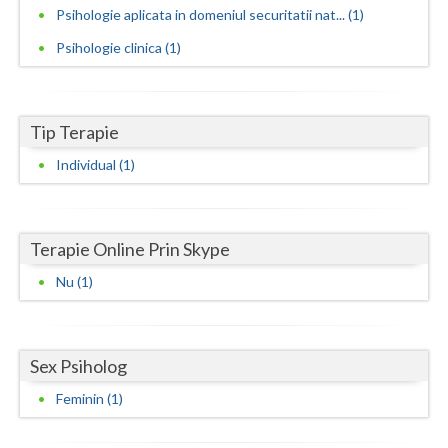
Psihologie aplicata in domeniul securitatii nat... (1)
Neamt
Psihologie clinica (1)
Olt
Prahova
Tip Terapie
Salaj
Individual (1)
Satu-Mare
Sibiu
Terapie Online Prin Skype
Suceava
Nu (1)
Teleorman
Timis
Sex Psiholog
Tulcea
Feminin (1)
Valcea