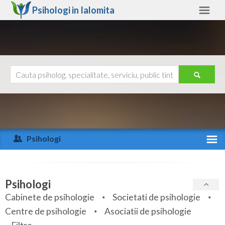
Psihologi in
Ialomita
Ialomita
Alte judete
Ajutor
Contact
Alba
Arad
Psihologi
Arges
Activitate recenta
Bacau
Specialitati
Psihologi
Bihor
Cabinete de psihologie
Societati de psihologie
Servicii
Centre de psihologie
Asociatii de psihologie
Bistrita-Nasaud
Articole