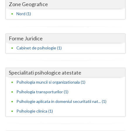
Dolj
Zone Geografice
Galati
Nord (1)
Giurgiu
Gorj
Forme Juridice
Cabinet de psihologie (1)
Harghita
Hunedoara
Ialomita
Specialitati psihologice atestate
Psihologia muncii si organizationala (1)
Iasi
Psihologia transporturilor (1)
Ilfov
Psihologie aplicata in domeniul securitatii nat... (1)
Maramures
Psihologie clinica (1)
Mehedinti
Mures