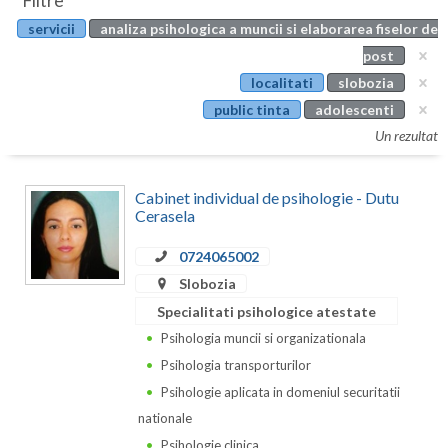
Filtre
Botosani
servicii
analiza psihologica a muncii si elaborarea fiselor de
Evenimente
Braila
post
Cabinet
localitati
slobozia
Brasov
public tinta
adolescenti
Membri
Bucuresti
Un rezultat
Buzau
Cabinet individual de psihologie - Dutu
Calarasi
Cerasela
Caras-Severin
0724065002
Slobozia
Cluj
Specialitati psihologice atestate
Constanta
Psihologia muncii si organizationala
Psihologia transporturilor
Covasna
Psihologie aplicata in domeniul securitatii
Dambovita
nationale
Psihologie clinica