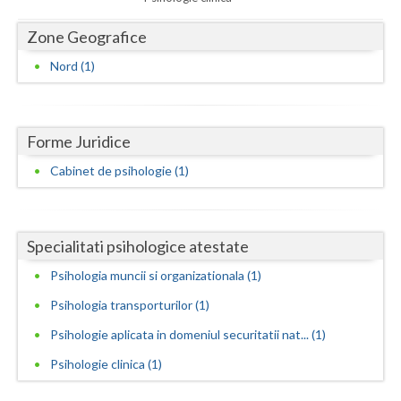
Dolj
Zone Geografice
Galati
Nord (1)
Giurgiu
Gorj
Forme Juridice
Harghita
Cabinet de psihologie (1)
Hunedoara
Ialomita
Specialitati psihologice atestate
Iasi
Psihologia muncii si organizationala (1)
Ilfov
Psihologia transporturilor (1)
Maramures
Psihologie aplicata in domeniul securitatii nat... (1)
Mehedinti
Psihologie clinica (1)
Mures