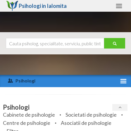
Psihologi in
Ialomita
Ialomita
Alte judete
Ajutor
Contact
Alba
Arad
Psihologi
Arges
Activitate recenta
Bacau
Specialitati
Psihologi
Bihor
Cabinete de psihologie
Societati de psihologie
Servicii
Centre de psihologie
Asociatii de psihologie
Bistrita-Nasaud
Articole