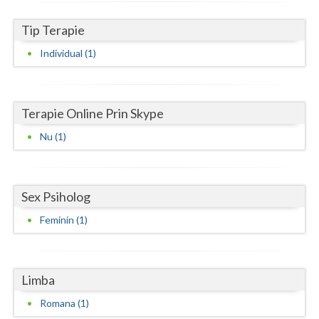
Neamt
Tip Terapie
Individual (1)
Olt
Prahova
Salaj
Terapie Online Prin Skype
Nu (1)
Satu-Mare
Sibiu
Sex Psiholog
Suceava
Feminin (1)
Teleorman
Timis
Limba
Tulcea
Romana (1)
Valcea