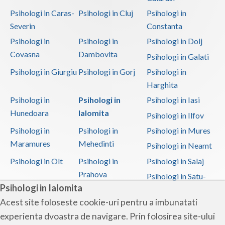
Psihologi in Caras-
Psihologi in Cluj
Psihologi in
Severin
Constanta
Psihologi in
Psihologi in
Psihologi in Dolj
Covasna
Dambovita
Psihologi in Galati
Psihologi in Giurgiu
Psihologi in Gorj
Psihologi in
Harghita
Psihologi in
Psihologi in
Psihologi in Iasi
Hunedoara
Ialomita
Psihologi in Ilfov
Psihologi in
Psihologi in
Psihologi in Mures
Maramures
Mehedinti
Psihologi in Neamt
Psihologi in Olt
Psihologi in
Psihologi in Salaj
Prahova
Psihologi in Satu-
Psihologi in Ialomita
Mare
Acest site foloseste cookie-uri pentru a imbunatati
Psihologi in Sibiu
Psihologi in
Psihologi in
experienta dvoastra de navigare. Prin folosirea site-ului
Suceava
Teleorman