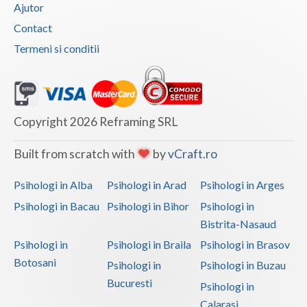
Ajutor
Psihodiagnostic si evaluare clinica (1)
Contact
Psihoterapie suportiva (1)
Termeni si conditii
Psihoterapie, asistenta si consultanta psihologica (1)
Terapie suportiva pentru persoane dependente de...
(1)
Terapie suportiva pentru persoanele care sufera... (1)
Copyright 2026 Reframing SRL
Terapii de scurta durata (1)
Built from scratch with
by
vCraft.ro
Psihologi in Alba
Psihologi in Arad
Psihologi in Arges
Psihologi in Bacau
Psihologi in Bihor
Psihologi in
Bistrita-Nasaud
Psihologi in
Psihologi in Braila
Psihologi in Brasov
Botosani
Psihologi in
Psihologi in Buzau
Bucuresti
Psihologi in
Calarasi