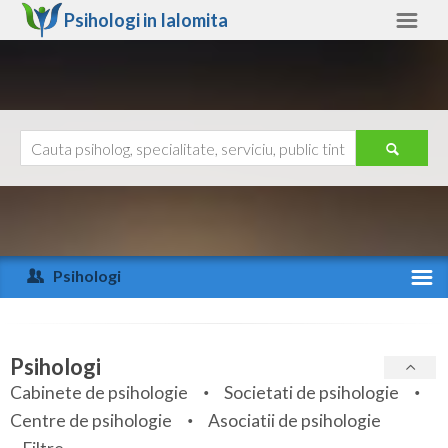
Psihologi in
Ialomita
Ialomita
Alte judete
Ajutor
Contact
Alba
Arad
Psihologi
Arges
Activitate recenta
Bacau
Specialitati
Psihologi
Bihor
Cabinete de psihologie
Societati de psihologie
Servicii
Centre de psihologie
Asociatii de psihologie
Bistrita-Nasaud
Articole