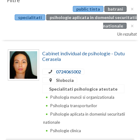
Filtre
Botosani
public tinta
batrani
Evenimente
Braila
specialitati
psihologie aplicata in domeniul securitatii
Cabinet
nationale
Brasov
Un rezultat
Membri
Bucuresti
Cabinet individual de psihologie - Dutu
Buzau
Cerasela
Calarasi
0724065002
Caras-Severin
Slobozia
Specialitati psihologice atestate
Cluj
Psihologia muncii si organizationala
Constanta
Psihologia transporturilor
Psihologie aplicata in domeniul securitatii
Covasna
nationale
Dambovita
Psihologie clinica