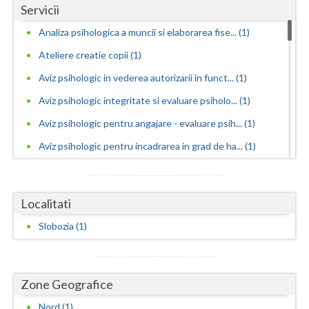
Dolj
Servicii
Galati
Analiza psihologica a muncii si elaborarea fise... (1)
Ateliere creatie copii (1)
Giurgiu
Aviz psihologic in vederea autorizarii in funct... (1)
Gorj
Aviz psihologic integritate si evaluare psiholo... (1)
Harghita
Aviz psihologic pentru angajare - evaluare psih... (1)
Hunedoara
Aviz psihologic pentru incadrarea in grad de ha... (1)
Ialomita
Aviz psihologic pentru liceu - evaluare psiholo... (1)
Aviz psihologic pentru mentinerea in functie - ... (1)
Iasi
Localitati
Aviz psihologic pentru obtinere permis portarma... (1)
Ilfov
Slobozia (1)
Aviz psihologic pentru obtinerea permisului de ... (1)
Maramures
Aviz psihologic pentru scoala - evaluare psihol... (1)
Mehedinti
Zone Geografice
Aviz psihologic si evaluare clinica la cerere c... (1)
Avize psihologice necesare la angajare si menti... (1)
Mures
Nord (1)