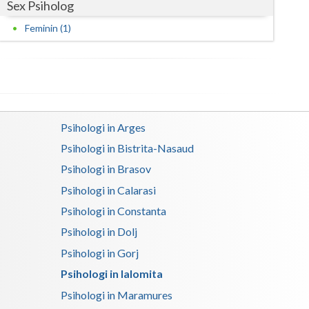
Sex Psiholog
Satu-Mare
Feminin (1)
Sibiu
Suceava
Teleorman
Psihologi in Arges
Timis
Psihologi in Bistrita-Nasaud
Tulcea
Psihologi in Brasov
Psihologi in Calarasi
Valcea
Psihologi in Constanta
Vaslui
Psihologi in Dolj
Vrancea
Psihologi in Gorj
Psihologi in Ialomita
Psihologi in Maramures