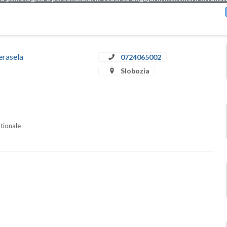
erasela
0724065002
Slobozia
ationale