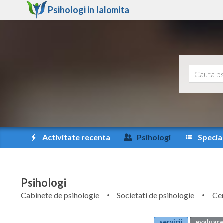
Psihologi in
Ialomita
Activitate recenta
Psihologi
Special
Psihologi
Cabinete de psihologie
Societati de psihologie
Cen
servicii
evaluare