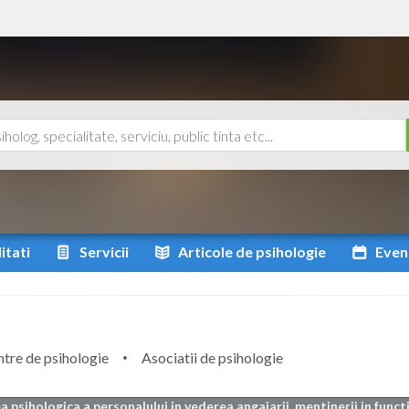
itati
Servicii
Articole
de psihologie
Even
tre de psihologie
Asociatii de psihologie
a psihologica a personalului in vederea angajarii, mentinerii in functi