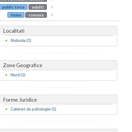
Buzau
public tinta
adulti
limba
romana
Calarasi
Caras-Severin
Localitati
Cluj
Slobozia (1)
Constanta
Covasna
Zone Geografice
Dambovita
Nord (1)
Dolj
Galati
Forme Juridice
Cabinet de psihologie (1)
Giurgiu
Gorj