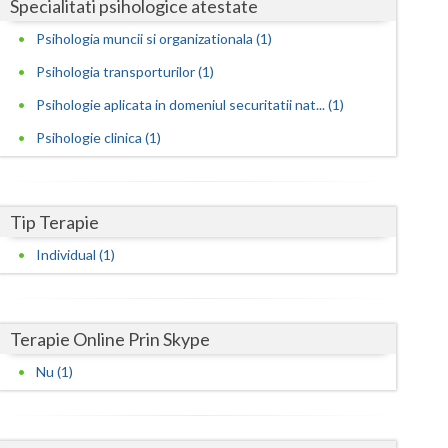
Harghita
Specialitati psihologice atestate
Psihologia muncii si organizationala (1)
Hunedoara
Psihologia transporturilor (1)
Ialomita
Psihologie aplicata in domeniul securitatii nat... (1)
Iasi
Psihologie clinica (1)
Ilfov
Maramures
Tip Terapie
Mehedinti
Individual (1)
Mures
Neamt
Terapie Online Prin Skype
Olt
Nu (1)
Prahova
Salaj