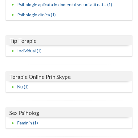
Psihologie aplicata in domeniul securitatii nat... (1)
Neamt
Psihologie clinica (1)
Olt
Prahova
Tip Terapie
Salaj
Individual (1)
Satu-Mare
Sibiu
Terapie Online Prin Skype
Suceava
Nu (1)
Teleorman
Timis
Sex Psiholog
Tulcea
Feminin (1)
Valcea