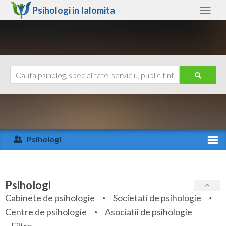
Psihologi in
Ialomita
Ialomita
Alte judete
Ajutor
Contact
Alba
Arad
Psihologi
Arges
Activitate recenta
Bacau
Specialitati
Psihologi
Bihor
Cabinete de psihologie
Societati de psihologie
Servicii
Centre de psihologie
Asociatii de psihologie
Bistrita-Nasaud
Articole