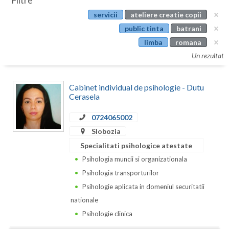
Filtre
Botosani
servicii
ateliere creatie copii
Evenimente
Braila
public tinta
batrani
Cabinet
limba
romana
Brasov
Un rezultat
Membri
Bucuresti
Cabinet individual de psihologie - Dutu
Buzau
Cerasela
Calarasi
0724065002
Caras-Severin
Slobozia
Specialitati psihologice atestate
Cluj
Psihologia muncii si organizationala
Constanta
Psihologia transporturilor
Psihologie aplicata in domeniul securitatii
Covasna
nationale
Dambovita
Psihologie clinica