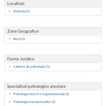
Dolj
Localitati
Galati
Slobozia (1)
Giurgiu
Gorj
Zone Geografice
Nord (1)
Harghita
Hunedoara
Ialomita
Forme Juridice
Cabinet de psihologie (1)
Iasi
Ilfov
Specialitati psihologice atestate
Maramures
Psihologia muncii si organizationala (1)
Mehedinti
Psihologia transporturilor (1)
Mures