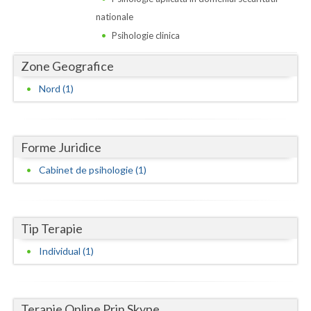
Dolj
nationale
Galati
Psihologie clinica
Giurgiu
Zone Geografice
Gorj
Nord (1)
Harghita
Hunedoara
Forme Juridice
Ialomita
Cabinet de psihologie (1)
Iasi
Ilfov
Tip Terapie
Individual (1)
Maramures
Mehedinti
Terapie Online Prin Skype
Mures