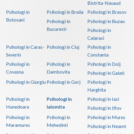
Bistrita-Nasaud
Psihologi in
Psihologi in Braila
Psihologi in Brasov
Botosani
Psihologi in
Psihologi in Buzau
Bucuresti
Psihologi in
Calarasi
Psihologi in Caras-
Psihologi in Cluj
Psihologi in
Severin
Constanta
Psihologi in
Psihologi in
Psihologi in Dolj
Covasna
Dambovita
Psihologi in Galati
Psihologi in Giurgiu
Psihologi in Gorj
Psihologi in
Harghita
Psihologi in
Psihologi in
Psihologi in Iasi
Hunedoara
Ialomita
Psihologi in Ilfov
Psihologi in
Psihologi in
Psihologi in Mures
Maramures
Mehedinti
Psihologi in Neamt