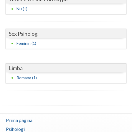
Nu (1)
Neamt
Olt
Sex Psiholog
Prahova
Feminin (1)
Salaj
Satu-Mare
Limba
Sibiu
Romana (1)
Suceava
Teleorman
Timis
Tulcea
Prima pagina
Valcea
Psihologi