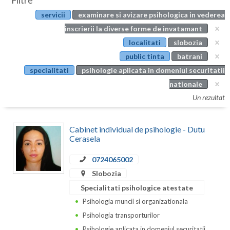
Filtre
Botosani
servicii
examinare si avizare psihologica in vederea
Evenimente
Braila
inscrierii la diverse forme de invatamant
Cabinet
localitati
slobozia
Brasov
public tinta
batrani
Membri
Bucuresti
specialitati
psihologie aplicata in domeniul securitatii
nationale
Buzau
Un rezultat
Calarasi
Cabinet individual de psihologie - Dutu
Caras-Severin
Cerasela
Cluj
0724065002
Constanta
Slobozia
Specialitati psihologice atestate
Covasna
Psihologia muncii si organizationala
Dambovita
Psihologia transporturilor
Psihologie aplicata in domeniul securitatii