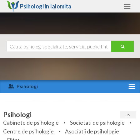
Psihologi in
Ialomita
Ialomita
Alte judete
Ajutor
Contact
Alba
Arad
Psihologi
Arges
Activitate recenta
Bacau
Specialitati
Psihologi
Bihor
Cabinete de psihologie
Societati de psihologie
Servicii
Centre de psihologie
Asociatii de psihologie
Bistrita-Nasaud
Articole