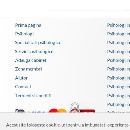
Prima pagina
Psihologi i
Psihologi
Psihologi i
Specialitati psihologice
Psihologi i
Servicii psihologice
Psihologi i
Adauga cabinet
Psihologi i
Zona membri
Psihologi i
Ajutor
Psihologi in
Contact
Psihologi i
Termeni si conditii
Psihologi in
Psihologi i
Psihologi in
Psihologi i
Acest site foloseste cookie-uri pentru a imbunatati experienta d
Copyright 2026 Reframing SRL