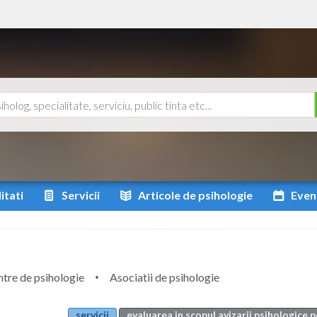
itati
Servicii
Articole
de psihologie
Even
tre de psihologie
Asociatii de psihologie
servicii
evaluarea in scopul avizarii psihologice 