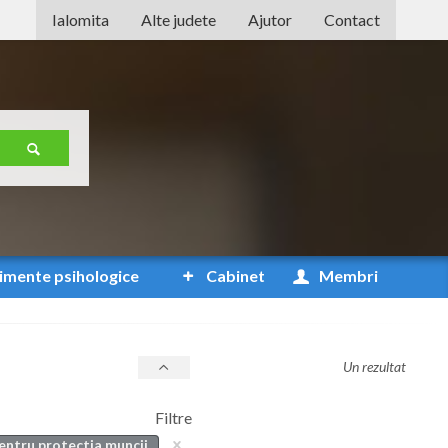
Ialomita
Alte judete
Ajutor
Contact
Alba
Arad
Arges
Bacau
Bihor
Bistrita-Nasaud
imente
psihologice
Cabinet
Membri
Botosani
Braila
Un rezultat
Brasov
Filtre
Bucuresti
pentru protectia muncii