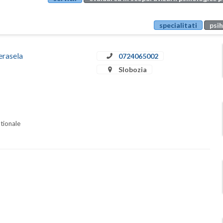
specialitati
psih
erasela
0724065002
Slobozia
ationale