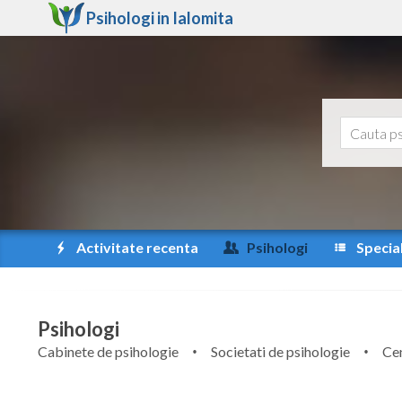
Psihologi in
Ialomita
Activitate recenta
Psihologi
Special
Psihologi
Cabinete de psihologie
Societati de psihologie
Cen