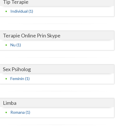
Harghita
Tip Terapie
Individual (1)
Hunedoara
Ialomita
Terapie Online Prin Skype
Iasi
Nu (1)
Ilfov
Maramures
Sex Psiholog
Mehedinti
Feminin (1)
Mures
Neamt
Limba
Olt
Romana (1)
Prahova
Salaj