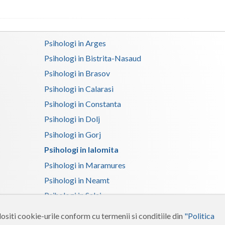
Satu-Mare
Sibiu
Psihologi in Arges
Psihologi in Bistrita-Nasaud
Suceava
Psihologi in Brasov
Teleorman
Psihologi in Calarasi
Timis
Psihologi in Constanta
Tulcea
Psihologi in Dolj
Psihologi in Gorj
Valcea
Psihologi in Ialomita
Vaslui
Psihologi in Maramures
Vrancea
Psihologi in Neamt
Psihologi in Salaj
Psihologi in Suceava
ositi cookie-urile conform cu termenii si conditiile din
"Politica