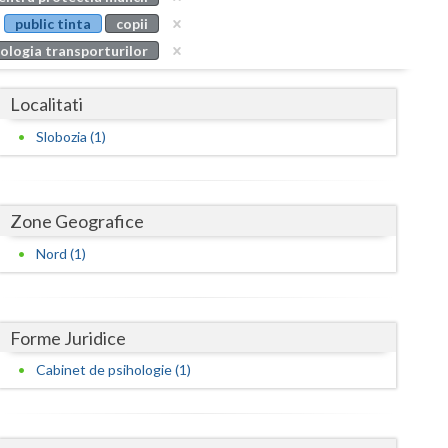
Buzau
public tinta
copii
ologia transporturilor
Calarasi
Caras-Severin
Localitati
Cluj
Slobozia (1)
Constanta
Covasna
Zone Geografice
Dambovita
Nord (1)
Dolj
Galati
Forme Juridice
Cabinet de psihologie (1)
Giurgiu
Gorj