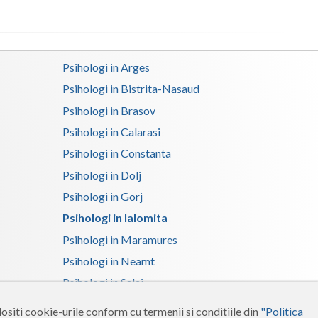
Satu-Mare
Sibiu
Psihologi in Arges
Suceava
Psihologi in Bistrita-Nasaud
Psihologi in Brasov
Teleorman
Psihologi in Calarasi
Timis
Psihologi in Constanta
Tulcea
Psihologi in Dolj
Valcea
Psihologi in Gorj
Psihologi in Ialomita
Vaslui
Psihologi in Maramures
Vrancea
Psihologi in Neamt
Psihologi in Salaj
Psihologi in Suceava
ositi cookie-urile conform cu termenii si conditiile din
"Politica