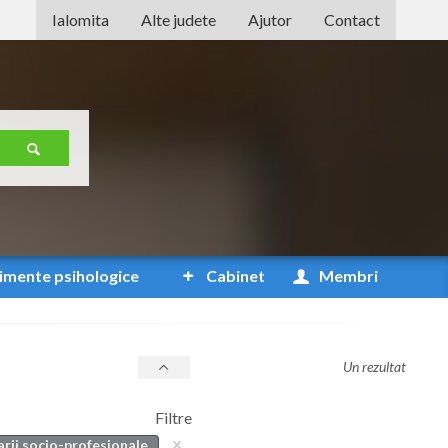
Ialomita
Alte judete
Ajutor
Contact
Alba
Arad
Arges
Bacau
Bihor
Bistrita-Nasaud
imente
psihologice
Cabinet
Membri
Botosani
Braila
Un rezultat
Brasov
Filtre
Bucuresti
arii socio-profesionale