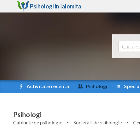
Psihologi in
Ialomita
Activitate recenta
Psihologi
Special
Psihologi
Cabinete de psihologie
Societati de psihologie
Cen