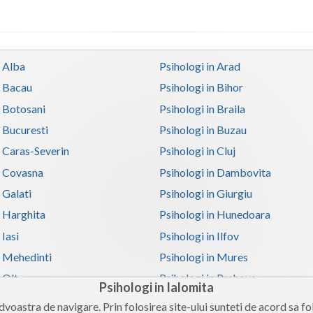
n Alba
Psihologi in Arad
n Bacau
Psihologi in Bihor
n Botosani
Psihologi in Braila
n Bucuresti
Psihologi in Buzau
n Caras-Severin
Psihologi in Cluj
n Covasna
Psihologi in Dambovita
 Galati
Psihologi in Giurgiu
n Harghita
Psihologi in Hunedoara
 Iasi
Psihologi in Ilfov
n Mehedinti
Psihologi in Mures
 Olt
Psihologi in Prahova
Psihologi in Ialomita
n Satu-Mare
Psihologi in Sibiu
voastra de navigare. Prin folosirea site-ului sunteti de acord sa fol