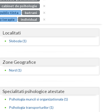
Buzau
cabinet de psihologie
public tinta
batrani
Calarasi
p terapie
individual
Caras-Severin
Localitati
Cluj
Slobozia (1)
Constanta
Covasna
Zone Geografice
Dambovita
Nord (1)
Dolj
Galati
Specialitati psihologice atestate
Giurgiu
Psihologia muncii si organizationala (1)
Gorj
Psihologia transporturilor (1)