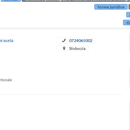
forme juridice
ti
erasela
0724065002
Slobozia
ationale