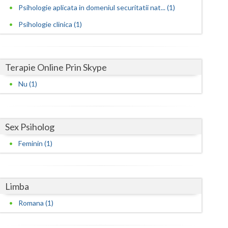
Harghita
Psihologie aplicata in domeniul securitatii nat... (1)
Hunedoara
Psihologie clinica (1)
Ialomita
Iasi
Terapie Online Prin Skype
Ilfov
Nu (1)
Maramures
Mehedinti
Sex Psiholog
Feminin (1)
Mures
Neamt
Limba
Olt
Romana (1)
Prahova
Salaj