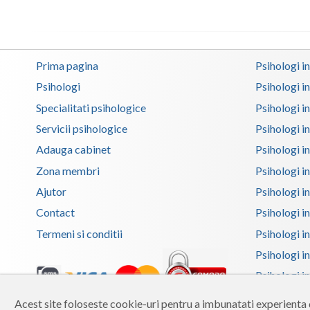
Prima pagina
Psihologi i
Psihologi
Psihologi i
Specialitati psihologice
Psihologi i
Servicii psihologice
Psihologi i
Adauga cabinet
Psihologi i
Zona membri
Psihologi i
Ajutor
Psihologi in
Contact
Psihologi i
Termeni si conditii
Psihologi in
Psihologi i
Psihologi in
Psihologi i
Acest site foloseste cookie-uri pentru a imbunatati experienta d
Copyright 2026 Reframing SRL