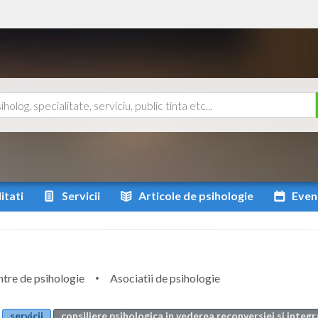
itati
Servicii
Articole
de psihologie
Even
tre de psihologie
Asociatii de psihologie
servicii
consiliere psihologica in vederea reconversiei si integr