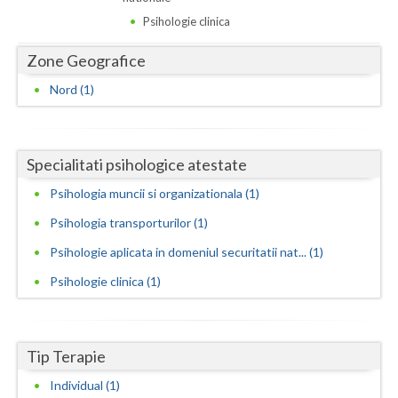
Dolj
Psihologie clinica
Galati
Zone Geografice
Giurgiu
Nord (1)
Gorj
Harghita
Specialitati psihologice atestate
Hunedoara
Psihologia muncii si organizationala (1)
Ialomita
Psihologia transporturilor (1)
Psihologie aplicata in domeniul securitatii nat... (1)
Iasi
Psihologie clinica (1)
Ilfov
Maramures
Tip Terapie
Mehedinti
Individual (1)
Mures