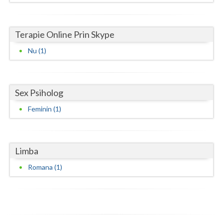
Neamt
Terapie Online Prin Skype
Olt
Nu (1)
Prahova
Salaj
Sex Psiholog
Satu-Mare
Feminin (1)
Sibiu
Suceava
Limba
Teleorman
Romana (1)
Timis
Tulcea
Valcea