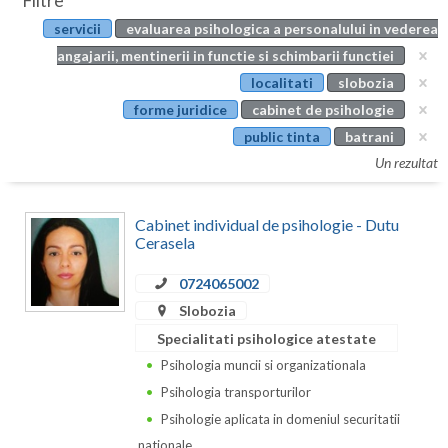
Filtre
Botosani
servicii
evaluarea psihologica a personalului in vederea
Evenimente
Braila
angajarii, mentinerii in functie si schimbarii functiei
Cabinet
localitati
slobozia
Brasov
forme juridice
cabinet de psihologie
Membri
Bucuresti
public tinta
batrani
Un rezultat
Buzau
Calarasi
Cabinet individual de psihologie - Dutu
Cerasela
Caras-Severin
0724065002
Cluj
Slobozia
Constanta
Specialitati psihologice atestate
Psihologia muncii si organizationala
Covasna
Psihologia transporturilor
Dambovita
Psihologie aplicata in domeniul securitatii
nationale