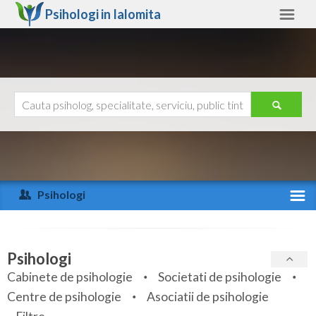
Psihologi in
Ialomita
Ialomita
Alte judete
Ajutor
Contact
Alba
Arad
Psihologi
Arges
Activitate recenta
Bacau
Specialitati
Psihologi
Bihor
Cabinete de psihologie
Societati de psihologie
Servicii
Centre de psihologie
Asociatii de psihologie
Bistrita-Nasaud
Articole