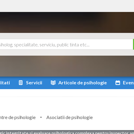
itati
Servicii
Articole
de psihologie
Even
tre de psihologie
Asociatii de psihologie
gic integritate si evaluare psihologica complexa pentru inspector an