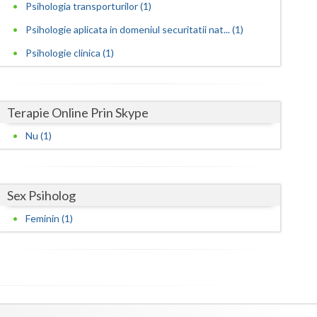
Harghita
Psihologia transporturilor (1)
Psihologie aplicata in domeniul securitatii nat... (1)
Hunedoara
Psihologie clinica (1)
Ialomita
Iasi
Terapie Online Prin Skype
Ilfov
Nu (1)
Maramures
Mehedinti
Sex Psiholog
Mures
Feminin (1)
Neamt
Olt
Prahova
Salaj