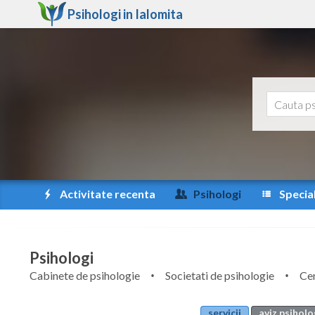
Psihologi in
Ialomita
Activitate recenta
Psihologi
Special
Psihologi
Cabinete de psihologie
Societati de psihologie
Cen
servicii
aviz psiholo