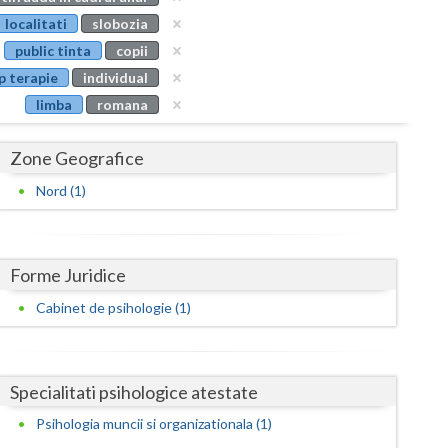
Buzau
localitati
slobozia
public tinta
copii
Calarasi
p terapie
individual
Caras-Severin
limba
romana
Cluj
Zone Geografice
Constanta
Nord (1)
Covasna
Dambovita
Forme Juridice
Dolj
Cabinet de psihologie (1)
Galati
Giurgiu
Specialitati psihologice atestate
Gorj
Psihologia muncii si organizationala (1)