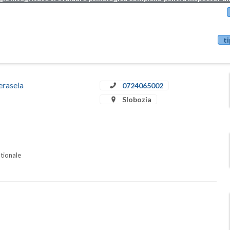
ti
erasela
0724065002
Slobozia
ationale