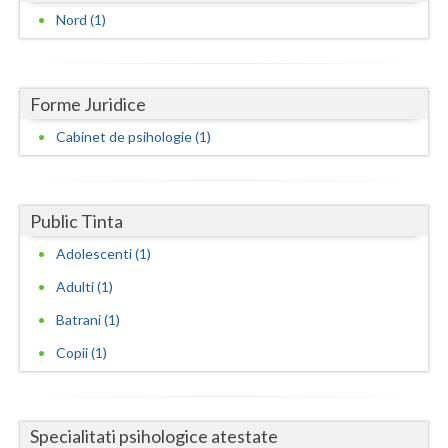
Dolj
Nord (1)
Galati
Giurgiu
Forme Juridice
Gorj
Cabinet de psihologie (1)
Harghita
Hunedoara
Public Tinta
Ialomita
Adolescenti (1)
Iasi
Adulti (1)
Batrani (1)
Ilfov
Copii (1)
Maramures
Mehedinti
Specialitati psihologice atestate
Mures