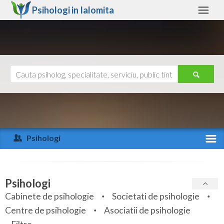
Psihologi in
Ialomita
Ialomita
Alte judete
Ajutor
Contact
Alba
Arad
Psihologi
Arges
Activitate recenta
Bacau
Specialitati
Psihologi
Bihor
Cabinete de psihologie
Societati de psihologie
Servicii
Centre de psihologie
Asociatii de psihologie
Bistrita-Nasaud
Articole