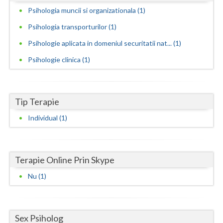
Psihologia muncii si organizationala (1)
Neamt
Psihologia transporturilor (1)
Olt
Psihologie aplicata in domeniul securitatii nat... (1)
Prahova
Psihologie clinica (1)
Salaj
Satu-Mare
Tip Terapie
Sibiu
Individual (1)
Suceava
Teleorman
Terapie Online Prin Skype
Nu (1)
Timis
Tulcea
Sex Psiholog
Valcea