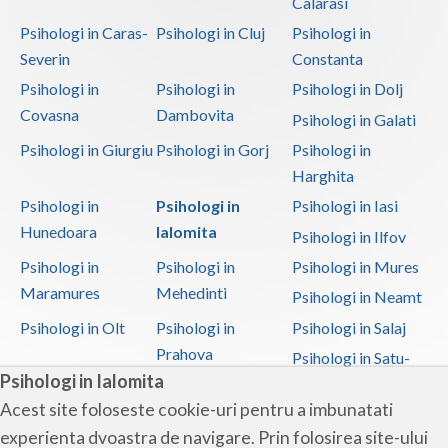
Calarasi
Psihologi in Caras-
Psihologi in Cluj
Psihologi in
Severin
Constanta
Psihologi in
Psihologi in
Psihologi in Dolj
Covasna
Dambovita
Psihologi in Galati
Psihologi in Giurgiu
Psihologi in Gorj
Psihologi in
Harghita
Psihologi in
Psihologi in
Psihologi in Iasi
Hunedoara
Ialomita
Psihologi in Ilfov
Psihologi in
Psihologi in
Psihologi in Mures
Maramures
Mehedinti
Psihologi in Neamt
Psihologi in Olt
Psihologi in
Psihologi in Salaj
Prahova
Psihologi in Satu-
Psihologi in Ialomita
Mare
Acest site foloseste cookie-uri pentru a imbunatati
Psihologi in Sibiu
Psihologi in
Psihologi in
experienta dvoastra de navigare. Prin folosirea site-ului
Suceava
Teleorman