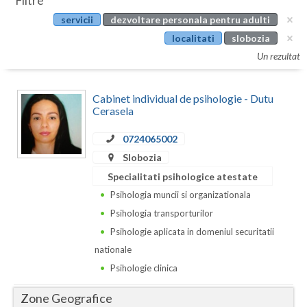
Filtre
Botosani
servicii
dezvoltare personala pentru adulti
Evenimente
Braila
localitati
slobozia
Cabinet
Un rezultat
Brasov
Membri
Bucuresti
Cabinet individual de psihologie - Dutu
Cerasela
Buzau
0724065002
Calarasi
Slobozia
Caras-Severin
Specialitati psihologice atestate
Psihologia muncii si organizationala
Cluj
Psihologia transporturilor
Constanta
Psihologie aplicata in domeniul securitatii
nationale
Covasna
Psihologie clinica
Dambovita
Zone Geografice