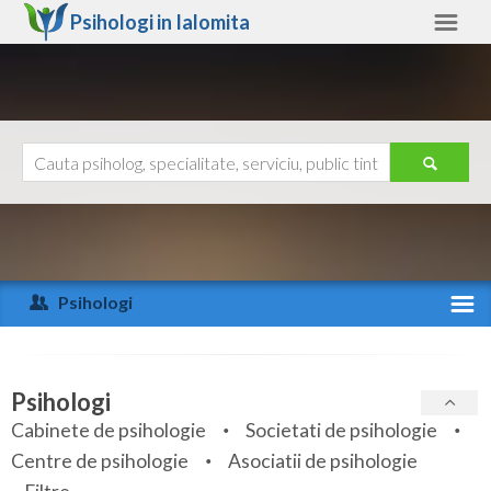
Psihologi in
Ialomita
Ialomita
Alte judete
Ajutor
Contact
Alba
Arad
Psihologi
Arges
Activitate recenta
Bacau
Specialitati
Psihologi
Bihor
Cabinete de psihologie
Societati de psihologie
Servicii
Centre de psihologie
Asociatii de psihologie
Bistrita-Nasaud
Articole