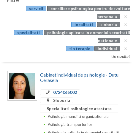
Filtre
Botosani
servicii
consiliere psihologica pentru dezvoltare
Evenimente
Braila
personala
Cabinet
localitati
slobozia
Brasov
specialitati
psihologie aplicata in domeniul securitatii
Membri
Bucuresti
nationale
tip terapie
individual
Buzau
Un rezultat
Calarasi
Cabinet individual de psihologie - Dutu
Caras-Severin
Cerasela
Cluj
0724065002
Constanta
Slobozia
Specialitati psihologice atestate
Covasna
Psihologia muncii si organizationala
Dambovita
Psihologia transporturilor
Psihologie aplicata in domeniul securitatii