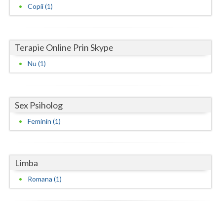
Copii (1)
Neamt
Olt
Terapie Online Prin Skype
Prahova
Nu (1)
Salaj
Satu-Mare
Sex Psiholog
Sibiu
Feminin (1)
Suceava
Teleorman
Limba
Timis
Romana (1)
Tulcea
Valcea