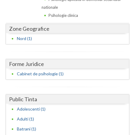
Dolj
nationale
Galati
Psihologie clinica
Giurgiu
Zone Geografice
Gorj
Nord (1)
Harghita
Hunedoara
Forme Juridice
Ialomita
Cabinet de psihologie (1)
Iasi
Ilfov
Public Tinta
Adolescenti (1)
Maramures
Adulti (1)
Mehedinti
Batrani (1)
Mures