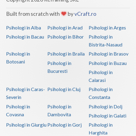
Examinari psihologice in vederea obtinerii cert... (1)
Examinari psihologice in vederea obtinerii pens... (1)
Built from scratch with
by
vCraft.ro
Psihodiagnostic si evaluare clinica (1)
Psihologi in Alba
Psihologi in Arad
Psihologi in Arges
Psihoterapie suportiva (1)
Psihologi in Bacau
Psihologi in Bihor
Psihologi in
Psihoterapie, asistenta si consultanta psihologica (1)
Bistrita-Nasaud
Terapie suportiva pentru persoane dependente de...
Psihologi in
Psihologi in Braila
Psihologi in Brasov
(1)
Botosani
Psihologi in
Psihologi in Buzau
Terapie suportiva pentru persoanele care sufera... (1)
Bucuresti
Psihologi in
Terapii de scurta durata (1)
Calarasi
Psihologi in Caras-
Psihologi in Cluj
Psihologi in
Severin
Constanta
Psihologi in
Psihologi in
Psihologi in Dolj
Covasna
Dambovita
Psihologi in Galati
Psihologi in Giurgiu
Psihologi in Gorj
Psihologi in
Harghita