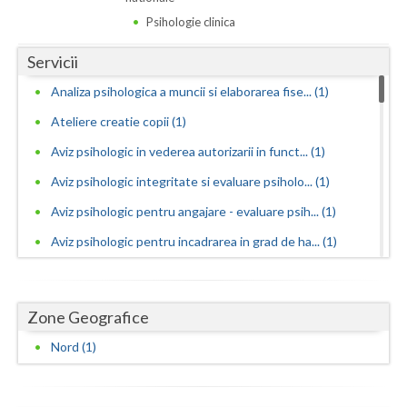
Dolj
Psihologie clinica
Galati
Servicii
Giurgiu
Analiza psihologica a muncii si elaborarea fise... (1)
Gorj
Ateliere creatie copii (1)
Harghita
Aviz psihologic in vederea autorizarii in funct... (1)
Aviz psihologic integritate si evaluare psiholo... (1)
Hunedoara
Aviz psihologic pentru angajare - evaluare psih... (1)
Ialomita
Aviz psihologic pentru incadrarea in grad de ha... (1)
Iasi
Aviz psihologic pentru liceu - evaluare psiholo... (1)
Ilfov
Aviz psihologic pentru mentinerea in functie - ... (1)
Zone Geografice
Maramures
Aviz psihologic pentru obtinere permis portarma... (1)
Nord (1)
Aviz psihologic pentru obtinerea permisului de ... (1)
Mehedinti
Aviz psihologic pentru scoala - evaluare psihol... (1)
Mures