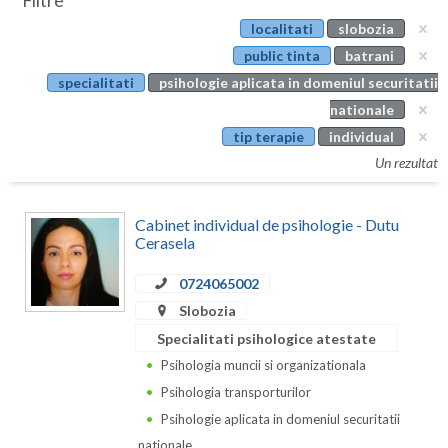
Filtre
Botosani
localitati
slobozia
Evenimente
Braila
public tinta
batrani
Cabinet
specialitati
psihologie aplicata in domeniul securitatii
Brasov
nationale
Membri
Bucuresti
tip terapie
individual
Un rezultat
Buzau
Calarasi
Cabinet individual de psihologie - Dutu
Cerasela
Caras-Severin
0724065002
Cluj
Slobozia
Constanta
Specialitati psihologice atestate
Psihologia muncii si organizationala
Covasna
Psihologia transporturilor
Dambovita
Psihologie aplicata in domeniul securitatii
nationale