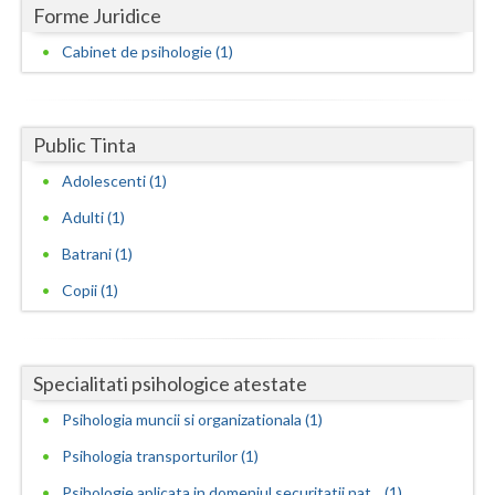
Dolj
Forme Juridice
Galati
Cabinet de psihologie (1)
Giurgiu
Gorj
Public Tinta
Adolescenti (1)
Harghita
Adulti (1)
Hunedoara
Batrani (1)
Ialomita
Copii (1)
Iasi
Ilfov
Specialitati psihologice atestate
Maramures
Psihologia muncii si organizationala (1)
Mehedinti
Psihologia transporturilor (1)
Mures
Psihologie aplicata in domeniul securitatii nat... (1)