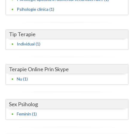
Psihologie clinica (1)
Neamt
Olt
Tip Terapie
Prahova
Individual (1)
Salaj
Satu-Mare
Terapie Online Prin Skype
Sibiu
Nu (1)
Suceava
Teleorman
Sex Psiholog
Timis
Feminin (1)
Tulcea
Valcea