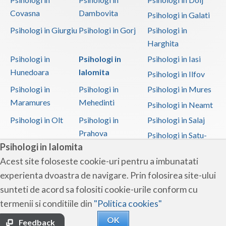
Covasna
Dambovita
Psihologi in Galati
Psihologi in Giurgiu
Psihologi in Gorj
Psihologi in
Harghita
Psihologi in
Psihologi in
Psihologi in Iasi
Hunedoara
Ialomita
Psihologi in Ilfov
Psihologi in
Psihologi in
Psihologi in Mures
Maramures
Mehedinti
Psihologi in Neamt
Psihologi in Olt
Psihologi in
Psihologi in Salaj
Prahova
Psihologi in Satu-
Psihologi in Ialomita
Mare
Acest site foloseste cookie-uri pentru a imbunatati
Psihologi in Sibiu
Psihologi in
Psihologi in
experienta dvoastra de navigare. Prin folosirea site-ului
Suceava
Teleorman
sunteti de acord sa folositi cookie-urile conform cu
Psihologi in Timis
Psihologi in Tulcea
Psihologi in Valcea
termenii si conditiile din
"Politica cookies"
Psihologi in Vaslui
Psihologi in
OK
Vrancea
Feedback