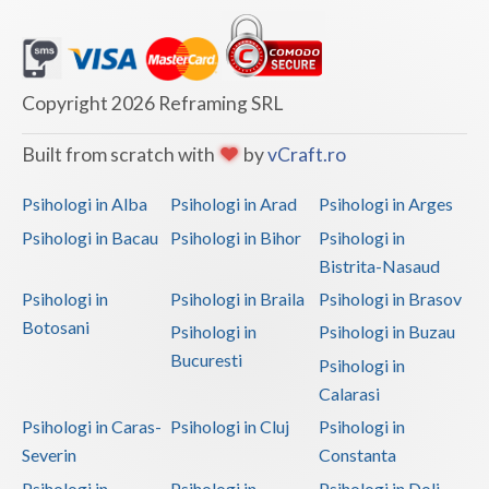
Copyright 2026 Reframing SRL
Built from scratch with
by
vCraft.ro
Psihologi in Alba
Psihologi in Arad
Psihologi in Arges
Psihologi in Bacau
Psihologi in Bihor
Psihologi in
Bistrita-Nasaud
Psihologi in
Psihologi in Braila
Psihologi in Brasov
Botosani
Psihologi in
Psihologi in Buzau
Bucuresti
Psihologi in
Calarasi
Psihologi in Caras-
Psihologi in Cluj
Psihologi in
Severin
Constanta
Psihologi in
Psihologi in
Psihologi in Dolj