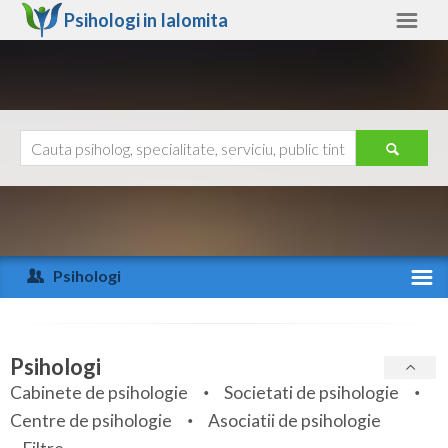
Psihologi in
Ialomita
Ialomita
Alte judete
Ajutor
Contact
Alba
Arad
Psihologi
Arges
Activitate recenta
Bacau
Specialitati
Psihologi
Bihor
Cabinete de psihologie
Societati de psihologie
Servicii
Centre de psihologie
Asociatii de psihologie
Bistrita-Nasaud
Articole