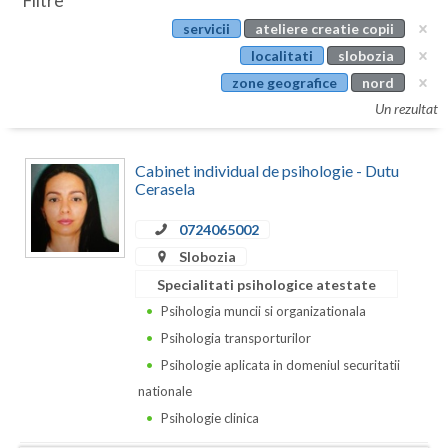
Filtre
Botosani
servicii
ateliere creatie copii
Evenimente
Braila
localitati
slobozia
Cabinet
zone geografice
nord
Brasov
Un rezultat
Membri
Bucuresti
Cabinet individual de psihologie - Dutu
Buzau
Cerasela
Calarasi
0724065002
Caras-Severin
Slobozia
Specialitati psihologice atestate
Cluj
Psihologia muncii si organizationala
Constanta
Psihologia transporturilor
Psihologie aplicata in domeniul securitatii
Covasna
nationale
Dambovita
Psihologie clinica