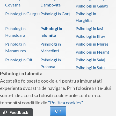
Covasna
Dambovita
Psihologi in Galati
Psihologi in Giurgiu
Psihologi in Gorj
Psihologi in
Harghita
Psihologi in
Psihologi in
Psihologi in Iasi
Hunedoara
Ialomita
Psihologi in Ilfov
Psihologi in
Psihologi in
Psihologi in Mures
Maramures
Mehedinti
Psihologi in Neamt
Psihologi in Olt
Psihologi in
Psihologi in Salaj
Prahova
Psihologi in Satu-
Psihologi in Ialomita
Mare
Acest site foloseste cookie-uri pentru a imbunatati
Psihologi in Sibiu
Psihologi in
Psihologi in
experienta dvoastra de navigare. Prin folosirea site-ului
Suceava
Teleorman
sunteti de acord sa folositi cookie-urile conform cu
Psihologi in Timis
Psihologi in Tulcea
Psihologi in Valcea
termenii si conditiile din
"Politica cookies"
Psihologi in Vaslui
Psihologi in
OK
Vrancea
Feedback