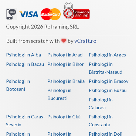
Examinari psihologice in vederea obtinerii pens... (1)
Psihodiagnostic si evaluare clinica (1)
Psihoterapie suportiva (1)
Copyright 2026 Reframing SRL
Psihoterapie, asistenta si consultanta psihologica (1)
Built from scratch with
by
vCraft.ro
Terapie suportiva pentru persoane dependente de...
(1)
Psihologi in Alba
Psihologi in Arad
Psihologi in Arges
Terapie suportiva pentru persoanele care sufera... (1)
Psihologi in Bacau
Psihologi in Bihor
Psihologi in
Terapii de scurta durata (1)
Bistrita-Nasaud
Psihologi in
Psihologi in Braila
Psihologi in Brasov
Botosani
Psihologi in
Psihologi in Buzau
Bucuresti
Psihologi in
Calarasi
Psihologi in Caras-
Psihologi in Cluj
Psihologi in
Severin
Constanta
Psihologi in
Psihologi in
Psihologi in Dolj