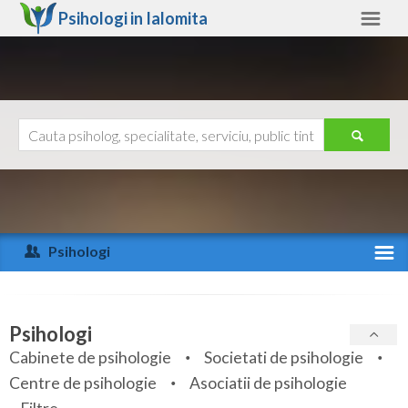
Psihologi in
Ialomita
Ialomita
Alte judete
Ajutor
Contact
Alba
Arad
Psihologi
Arges
Activitate recenta
Bacau
Specialitati
Psihologi
Bihor
Cabinete de psihologie
Societati de psihologie
Servicii
Centre de psihologie
Asociatii de psihologie
Bistrita-Nasaud
Articole