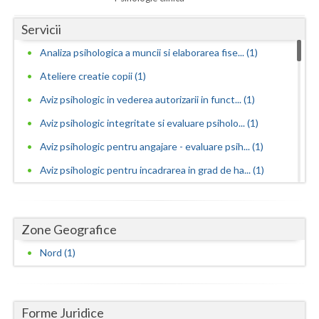
Dolj
Servicii
Galati
Analiza psihologica a muncii si elaborarea fise... (1)
Giurgiu
Ateliere creatie copii (1)
Gorj
Aviz psihologic in vederea autorizarii in funct... (1)
Harghita
Aviz psihologic integritate si evaluare psiholo... (1)
Hunedoara
Aviz psihologic pentru angajare - evaluare psih... (1)
Aviz psihologic pentru incadrarea in grad de ha... (1)
Ialomita
Aviz psihologic pentru liceu - evaluare psiholo... (1)
Iasi
Aviz psihologic pentru mentinerea in functie - ... (1)
Zone Geografice
Ilfov
Aviz psihologic pentru obtinere permis portarma... (1)
Nord (1)
Maramures
Aviz psihologic pentru obtinerea permisului de ... (1)
Aviz psihologic pentru scoala - evaluare psihol... (1)
Mehedinti
Forme Juridice
Aviz psihologic si evaluare clinica la cerere c... (1)
Mures