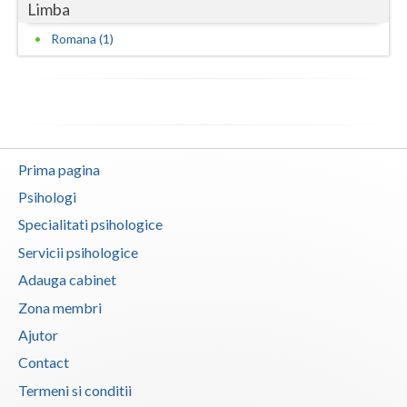
Limba
Vaslui
Evaluarea in scopul avizarii psihologice pentru... (1)
Romana (1)
Evaluarea psihologica a personalului in vederea... (1)
Vrancea
Examinare psihologica in vederea autorizarii e... (1)
Examinare si avizare psihologica in vederea ang... (1)
Examinare si avizare psihologica in vederea cal... (1)
Prima pagina
Examinare si avizare psihologica in vederea ins... (1)
Psihologi
Examinare si avizare psihologica in vederea obt... (1)
Specialitati psihologice
Examinare si avizare psihologica in vederea obt... (1)
Servicii psihologice
Examinare si avizare psihologica in vederea obt... (1)
Adauga cabinet
Examinare si avizare psihologica la angajare sa... (1)
Zona membri
Examinari psihologice in vederea evaluarii depr... (1)
Ajutor
Examinari psihologice in vederea evaluarii star... (1)
Contact
Examinari psihologice in vederea obtinerii cert... (1)
Termeni si conditii