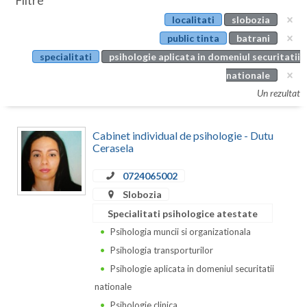
Filtre
Botosani
localitati
slobozia
Evenimente
Braila
public tinta
batrani
Cabinet
specialitati
psihologie aplicata in domeniul securitatii
Brasov
nationale
Membri
Bucuresti
Un rezultat
Buzau
Cabinet individual de psihologie - Dutu
Calarasi
Cerasela
Caras-Severin
0724065002
Slobozia
Cluj
Specialitati psihologice atestate
Constanta
Psihologia muncii si organizationala
Psihologia transporturilor
Covasna
Psihologie aplicata in domeniul securitatii
Dambovita
nationale
Psihologie clinica